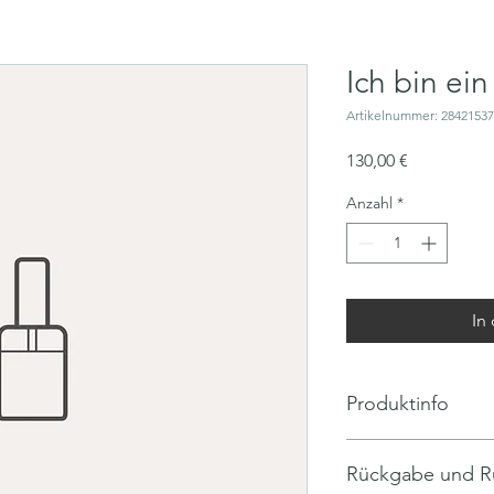
Ich bin ei
Artikelnummer: 2842153
Preis
130,00 €
Anzahl
*
In
Produktinfo
Ich bin ein Produktde
Rückgabe und R
Details zu Ihrem Pro