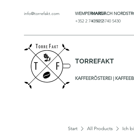
info@torrefakt.com
WEMPERHARDT
MARNACH NORDSTR
+352 2 740 9053
+352 2 740 5430
TORREFAKT
KAFFEERÖSTEREI | KAFFEEBA
Start
All Products
Ich b